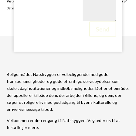
Visualiseringerne er til illustrative formål alene og er ikke nøjagtige gengivelser af
det endelige projekt
Send
Boligområdet Natskyggen er velbeliggende med gode
transportmuligheder og gode offentlige serviceydelser som
skoler, daginstitutioner og indkøbsmuligheder. Det er et område,
der appellerer til både dem, der arbejder i Billund, og dem, der
søger et roligere liv med god adgang til byens kulturelle og
erhvervsmæssige tilbud.
Velkommen endnu engang til Natskyggen. Vi glæder os til at
fortælle jer mere.