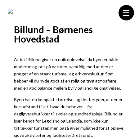
Billund – Børnenes
Hovedstad
Forside
Boligvælger
At bo i Billund giver en unik oplevelse, da byen er både
Projektet
moderne og tæt på naturen, samtidig med at den er
Området
præget af en stærk turisme- og erhvervskultur. Som
beboer vil du nyde godt af en rolig og tryg atmosfære
Kontakt
med en god balance mellem byliv og landlige omgivelser.
Byen har en kompakt størrelse, og det betyder, at der er
kort afstand til alt, hvad du behøver – fra
dagligvarebutikker til skoler og sundhedspleje. Billund er
især kendt for Legoland og Lalandia, som ikke kun
tiltrækker turister, men også giver mulighed for at opleve
sjove aktiviteter og faciliteter året rundt.