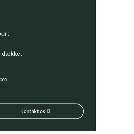
r
port
rdækket
.000
Kontakt os