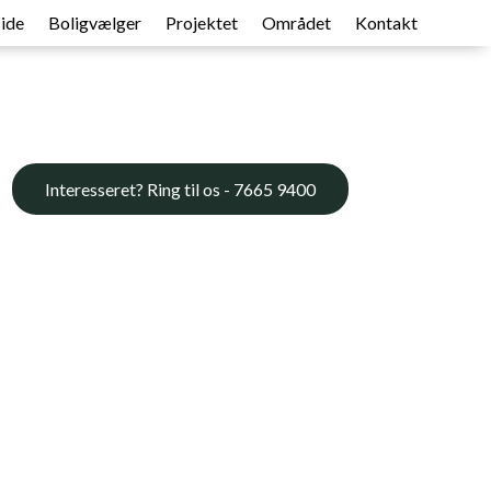
ide
Boligvælger
Projektet
Området
Kontakt
Interesseret? Ring til os - 7665 9400