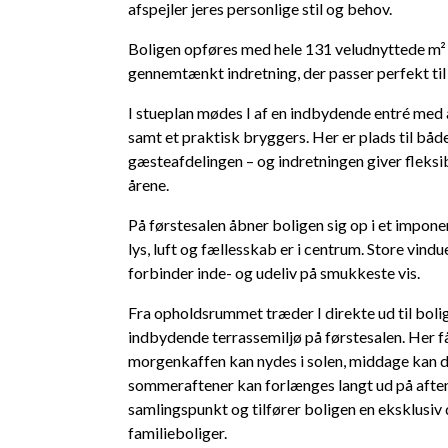
afspejler jeres personlige stil og behov.
Boligen opføres med hele 131 veludnyttede m² f
gennemtænkt indretning, der passer perfekt til
I stueplan mødes I af en indbydende entré med 
samt et praktisk bryggers. Her er plads til bå
gæsteafdelingen – og indretningen giver fleksib
årene.
På førstesalen åbner boligen sig op i et impo
lys, luft og fællesskab er i centrum. Store vind
forbinder inde- og udeliv på smukkeste vis.
Fra opholdsrummet træder I direkte ud til bolig
indbydende terrassemiljø på førstesalen. Her få
morgenkaffen kan nydes i solen, middage kan de
sommeraftener kan forlænges langt ud på aftene
samlingspunkt og tilfører boligen en eksklusiv 
familieboliger.