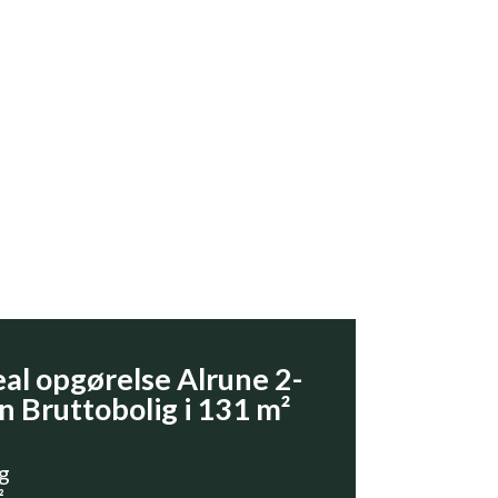
al opgørelse Alrune 2-
n Bruttobolig i 131 m²
g
²