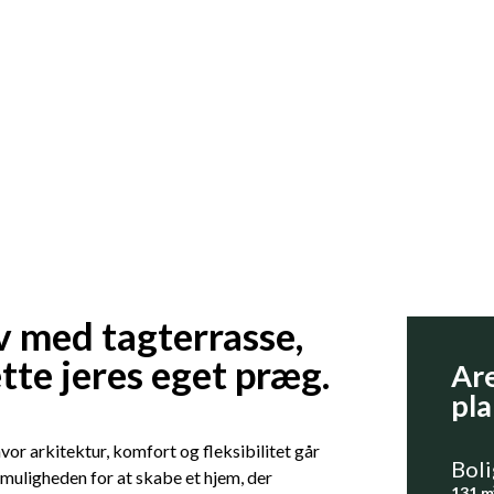
v med tagterrasse,
ætte jeres eget præg.
Are
pla
r arkitektur, komfort og fleksibilitet går
Boli
n muligheden for at skabe et hjem, der
131 m