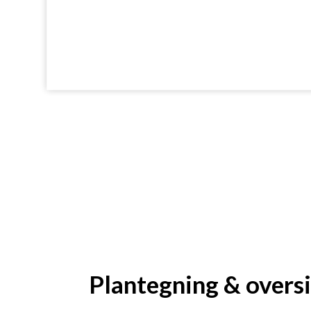
Galleri om huset
Plantegning & overs