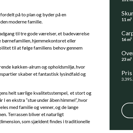
Sku
ordelt på to plan og byder på en
11 m²
 den moderne familie.
Car
adgang til tre gode værelser, et badeværelse
16 m²
de børnefamilien, hjemmekontoret eller
ilitet til at følge familiens behov gennem
Ove
23 m²
nerende køkken-alrum og opholdsmiljø, hvor
Pris
uespartier skaber et fantastisk lysindfald og
3.395
ens helt særlige kvalitetsstempel, et stort og
r I en ekstra “stue under åben himmel”, hvor
les med familie og venner, og de lange
n. Terrassen bliver et naturligt
dimension, som sjældent findes i traditionelle