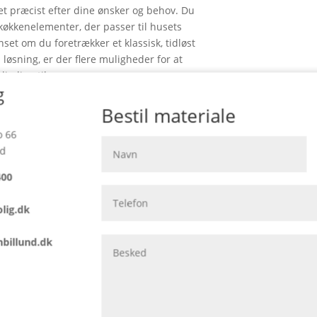
et præcist efter dine ønsker og behov. Du
 køkkenelementer, der passer til husets
et om du foretrækker et klassisk, tidløst
løsning, er der flere muligheder for at
in livsstil.
g
bestemmelse på valg af gulve.
Bestil materiale
 66
nd
400
lig.dk
billund.dk