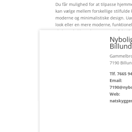
Du får mulighed for at tilpasse hjemm
kan vælge mellem forskellige stilfulde
moderne og minimalistiske design. Uans
look eller en mere moderne, funktionel 
skabe et køkken, der passer perfekt til d
Nyboli
Der er desuden også mulighed for med
Billund
Gammelbro
7190 Billu
Tlf. 7665 9
Email:
7190@nybo
Galleri om huset
Web:
natskyggen