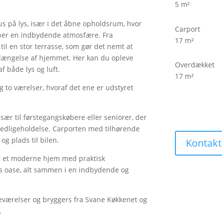
5 m²
s på lys, især i det åbne opholdsrum, hvor
Carport
aber en indbydende atmosfære. Fra
17 m²
il en stor terrasse, som gør det nemt at
orlængelse af hjemmet. Her kan du opleve
Overdækket
f både lys og luft.
17 m²
to værelser, hvoraf det ene er udstyret
Pris
2.295.000
sær til førstegangskøbere eller seniorer, der
edligeholdelse. Carporten med tilhørende
og plads til bilen.
Kontakt
er et moderne hjem med praktisk
s oase, alt sammen i en indbydende og
eværelser og bryggers fra Svane Køkkenet og
.