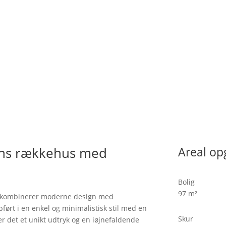
ans rækkehus med
Areal op
Bolig
97 m²
t kombinerer moderne design med
pført i en enkel og minimalistisk stil med en
Skur
r det et unikt udtryk og en iøjnefaldende