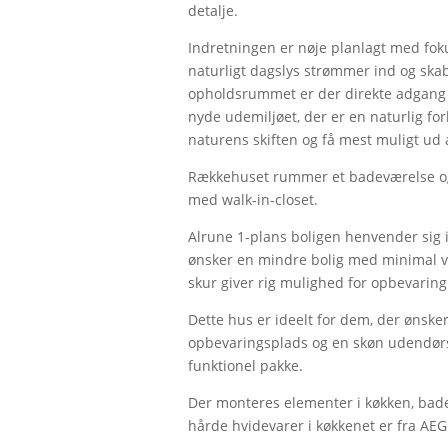
detalje.
Indretningen er nøje planlagt med foku
naturligt dagslys strømmer ind og sk
opholdsrummet er der direkte adgang t
nyde udemiljøet, der er en naturlig f
naturens skiften og få mest muligt ud a
Rækkehuset rummer et badeværelse og 
med walk-in-closet.
Alrune 1-plans boligen henvender sig i
ønsker en mindre bolig med minimal v
skur giver rig mulighed for opbevaring 
Dette hus er ideelt for dem, der ønsk
opbevaringsplads og en skøn udendør
funktionel pakke.
Der monteres elementer i køkken, bad
hårde hvidevarer i køkkenet er fra AEG