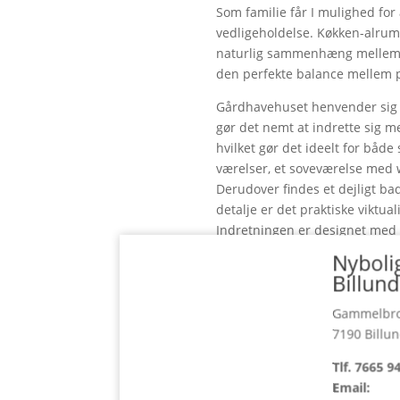
Som familie får I mulighed fo
vedligeholdelse. Køkken-alru
naturlig sammenhæng mellem u
den perfekte balance mellem pl
Gårdhavehuset henvender sig i
gør det nemt at indrette sig 
hvilket gør det ideelt for både
værelser, et soveværelse med 
Derudover findes et dejligt ba
detalje er det praktiske viktu
Indretningen er designet med fo
åbne opholdsrum.
Nyboli
Billund
Der monteres elementer i køkk
Køkkenet og hårde hvidevarer i
Gammelbro
7190 Billu
Du får mulighed for at tilpass
behov. Du kan vælge mellem fo
Tlf. 7665 9
passer til husets moderne og 
Email:
foretrækker et klassisk, tidløs