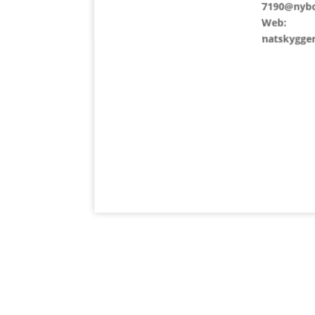
7190@nybo
løsning, er der flere mulighede
Web:
til din livsstil.
natskyggen
Der er desuden også mulighed
Galleri om huset