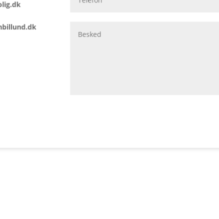
lig.dk
r for at skabe et køkken, der passer perfekt
billund.dk
 for medbestemmelse på valg af gulve.