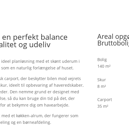
 en perfekt balance
Areal opg
Bruttoboli
litet og udeliv
Bolig
ideel planløsning med et skønt uderum i
140 m²
 som en naturlig forlængelse af huset.
k carport, der beskytter bilen mod vejrets
Skur
kur, ideelt til opbevaring af haveredskaber,
8 m²
heder. Den nemme grund er designet med
se, så du kan bruge din tid på det, der
Carport
et for at bekymre dig om havearbejde.
35 m²
g med et køkken-alrum, der fungerer som
Pris
eling og en børneafdeling.
3.695.000