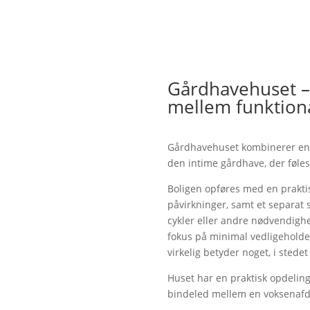
Gårdhavehuset –
mellem funktiona
Gårdhavehuset kombinerer en 
den intime gårdhave, der føles
Boligen opføres med en praktis
påvirkninger, samt et separat s
cykler eller andre nødvendig
fokus på minimal vedligeholdel
virkelig betyder noget, i sted
Huset har en praktisk opdelin
bindeled mellem en voksenafd