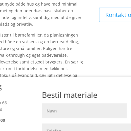
r at nyde både hus og have med minimal
mmet og den udendørs oase skaber en
Kontakt 
de- og indeliv, samtidig med at de giver
ads og privatliv.
sær til børnefamilier, da planløsningen
med både en voksen- og en børneafdeling,
 store og små familier. Boligen har tre
walk-through og eget badeværelse.
deværelse samt et godt bryggers. En særlig
alierrum i forbindelse med køkkenet.
kus på lysindfald, særligt i det lyse og
g
Bestil materiale
en, badeværelser og bryggers fra Svane
 køkkenet er fra AEG.
 66
nd
e hjemmet præcist efter dine ønsker og
rskellige stilfulde køkkenelementer, der
400
minimalistiske design. Uanset om du
t look eller en mere moderne, funktionel