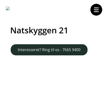
Natskyggen 21
Forside
Boligvælger
Projektet
Interesseret? Ring til os - 7665 9400
Området
Kontakt