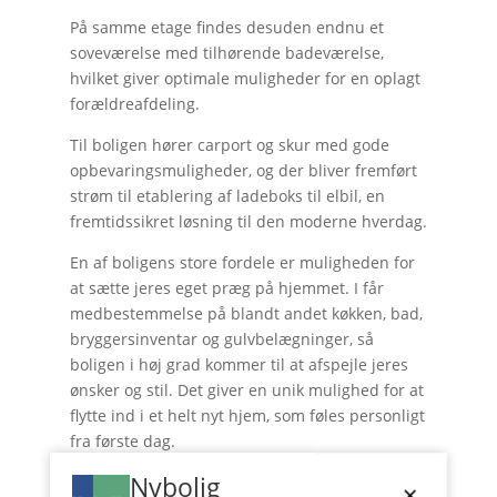
På samme etage findes desuden endnu et
soveværelse med tilhørende badeværelse,
hvilket giver optimale muligheder for en oplagt
forældreafdeling.
Til boligen hører carport og skur med gode
opbevaringsmuligheder, og der bliver fremført
strøm til etablering af ladeboks til elbil, en
fremtidssikret løsning til den moderne hverdag.
En af boligens store fordele er muligheden for
at sætte jeres eget præg på hjemmet. I får
medbestemmelse på blandt andet køkken, bad,
bryggersinventar og gulvbelægninger, så
boligen i høj grad kommer til at afspejle jeres
ønsker og stil. Det giver en unik mulighed for at
flytte ind i et helt nyt hjem, som føles personligt
fra første dag.
Nybolig
Udearealerne anlægges og er klar når I
×