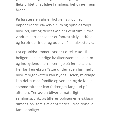
fleksibilitet til at følge familiens behov gennem
årene.
På førstesalen åbner boligen sig op i et
imponerende køkken-alrum og opholdsmiljø,
hvor lys, luft og fællesskab er i centrum. Store
vinduespartier skaber et fantastisk lysindfald
og forbinder inde- og udeliv på smukkeste vis.
Fra opholdsrummet træder I direkte ud til
boligens helt særlige kvalitetsstempel, et stort
og indbydende terrassemiljø på førstesalen.
Her får I en ekstra “stue under åben himmel”,
hvor morgenkaffen kan nydes i solen, middage
kan deles med familie og venner, og de lange
sommeraftener kan forlænges langt ud på
aftenen. Terrassen bliver et naturligt
samlingspunkt og tilfører boligen en eksklusiv
dimension, som sjældent findes i traditionelle
familieboliger.