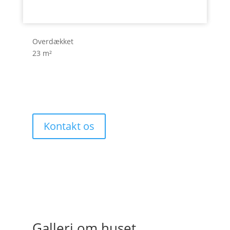
Carport
16 m²
Overdækket
23 m²
Pris
3.495.000
Kontakt os
Galleri om huset