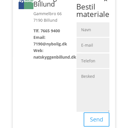
Billund
overtager boligen.
Bestil
materiale
Natskyggen er allerede fyldt med liv, glade
Gammelbro 66
beboere og et spirende fællesskab. Nu er fase 2
7190 Billund
klar, og dermed åbner døren for nye familier,
Tlf. 7665 9400
der ønsker at blive en del af dette attraktive
Email:
område. Vil I være med fra starten af områdets
7190@nybolig.dk
næste kapitel, er det nu, I skal slå til.
Web:
natskyggenbillund.dk
Areal opgørelse Alrune 2-plan
Bruttobolig i 131 m²
Bolig
131 m²
Skur
11 m²
Send