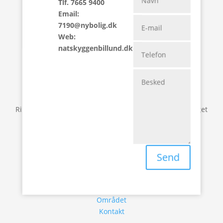
Tlf. 7665 9400
Tlf. 7665 9400
Email:
Email: 7190@nybolig.dk
7190@nybolig.dk
Web: natskyggenbillund.dk
Web:
natskyggenbillund.dk
Vores team
Ring gerne til vores team. Vi sidder klar og hjælper meget
gerne med jeres spørgsmål.
Find flere informationer
Send
Boligvælger
Projektet
Området
Kontakt