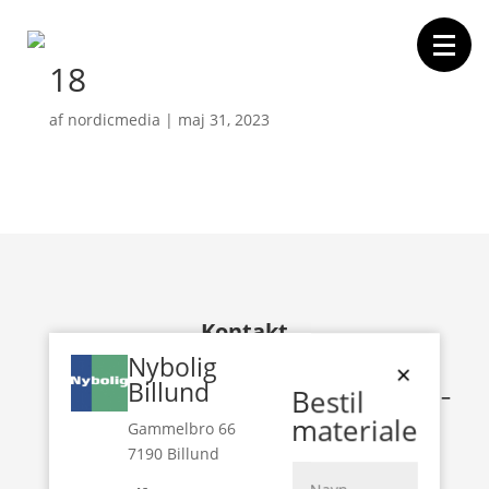
18
af
nordicmedia
|
maj 31, 2023
Forside
Boligvælger
Projektet
Området
Kontakt
Kontakt
Nybolig
×
Billund
Bestil
Nybolig Development Billund –
Grindsted
materiale
Gammelbro 66
Gammelbro 66
7190 Billund
7190 Billund