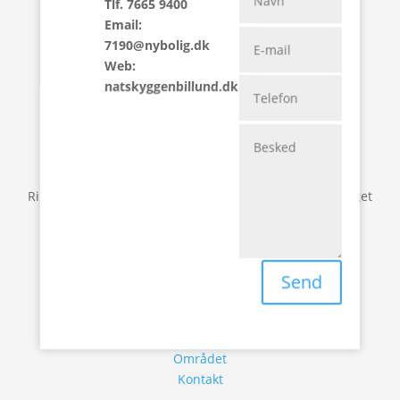
Tlf. 7665 9400
Tlf. 7665 9400
Email:
Email: 7190@nybolig.dk
7190@nybolig.dk
Web: natskyggenbillund.dk
Web:
natskyggenbillund.dk
Vores team
Ring gerne til vores team. Vi sidder klar og hjælper meget
gerne med jeres spørgsmål.
Find flere informationer
Send
Boligvælger
Projektet
Området
Kontakt