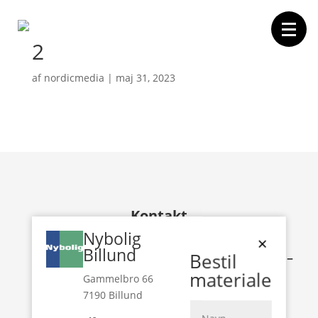
2
af
nordicmedia
|
maj 31, 2023
Forside
Boligvælger
Projektet
Området
Kontakt
Kontakt
Nybolig
×
Billund
Bestil
Nybolig Development Billund –
Grindsted
materiale
Gammelbro 66
Gammelbro 66
7190 Billund
7190 Billund